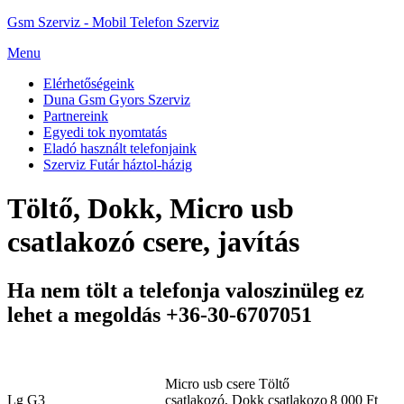
Gsm Szerviz - Mobil Telefon Szerviz
Menu
Elérhetőségeink
Duna Gsm Gyors Szerviz
Partnereink
Egyedi tok nyomtatás
Eladó használt telefonjaink
Szerviz Futár háztol-házig
Töltő, Dokk, Micro usb
csatlakozó csere, javítás
Ha nem tölt a telefonja valoszinüleg ez
lehet a megoldás +36-30-6707051
Micro usb csere Töltő
Lg G3
csatlakozó, Dokk csatlakozo
8 000 Ft