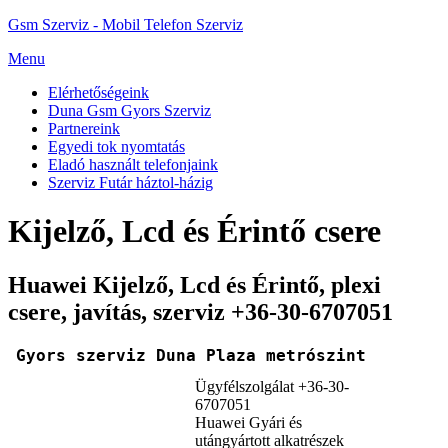
Gsm Szerviz - Mobil Telefon Szerviz
Menu
Elérhetőségeink
Duna Gsm Gyors Szerviz
Partnereink
Egyedi tok nyomtatás
Eladó használt telefonjaink
Szerviz Futár háztol-házig
Kijelző, Lcd és Érintő csere
Huawei Kijelző, Lcd és Érintő, plexi
csere, javítás, szerviz +36-30-6707051
Gyors szerviz Duna Plaza metrószint
Ügyfélszolgálat +36-30-
6707051
Huawei Gyári és
utángyártott alkatrészek