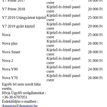
Y7 Prime 2017
18 000 Ft
csere
Kijelző és érintő panel
Y7 Prime 2018
20 000 Ft
csere
Kijelző és érintő panel
Y7 2019 Utángyártott kijelző
25 000 Ft
csere
Kijelző és érintő panel
Y7 2019 gyári kijelző
29 000 Ft
csere
Kijelző és érintő panel
Nova
25 000 Ft
csere
Kijelző és érintő panel
Nova plus
26 000 Ft
csere
Kijelző és érintő panel
Nova Smart
28 000 Ft
csere
Kijelző és érintő panel
Nova 2
31 000 Ft
csere
Kijelző és érintő panel
Nova Y90
24 000 Ft
csere
Kijelző és érintő panel
Nova Y70
26 000 Ft
csere
Egyéb fel nem sorolt hiba
esetén,
Hívja Ügyfél szolgálatunkat :
+36-30-6707051
Érdeklődjön e-mailben :
dunagsm@dunagsm.hu