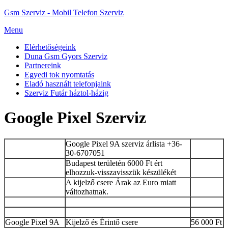
Gsm Szerviz - Mobil Telefon Szerviz
Menu
Elérhetőségeink
Duna Gsm Gyors Szerviz
Partnereink
Egyedi tok nyomtatás
Eladó használt telefonjaink
Szerviz Futár háztol-házig
Google Pixel Szerviz
Google Pixel 9A szerviz árlista +36-
30-6707051
Budapest területén 6000 Ft ért
elhozzuk-visszavisszük készülékét
A kijelző csere Árak az Euro miatt
változhatnak.
Google Pixel 9A
Kijelző és Érintő csere
56 000 Ft