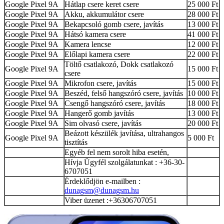
Google Pixel 9A
Hátlap csere keret csere
25 000 Ft
Google Pixel 9A
Akku, akkumulátor csere
28 000 Ft
Google Pixel 9A
Bekapcsoló gomb csere, javítás
13 000 Ft
Google Pixel 9A
Hátsó kamera csere
41 000 Ft
Google Pixel 9A
Kamera lencse
12 000 Ft
Google Pixel 9A
Előlapi kamera csere
22 000 Ft
Töltő csatlakozó, Dokk csatlakozó
Google Pixel 9A
15 000 Ft
csere
Google Pixel 9A
Mikrofon csere, javítás
15 000 Ft
Google Pixel 9A
Beszéd, felső hangszóró csere, javítás
10 000 Ft
Google Pixel 9A
Csengő hangszóró csere, javítás
18 000 Ft
Google Pixel 9A
Hangerő gomb javítás
13 000 Ft
Google Pixel 9A
Sim olvasó csere, javítás
20 000 Ft
Beázott készülék javítása, ultrahangos
Google Pixel 9A
5 000 Ft
tisztítás
Egyéb fel nem sorolt hiba esetén,
Hívja Ügyfél szolgálatunkat : +36-30-
6707051
Érdeklődjön e-mailben :
dunagsm@dunagsm.hu
Viber üzenet :+36306707051