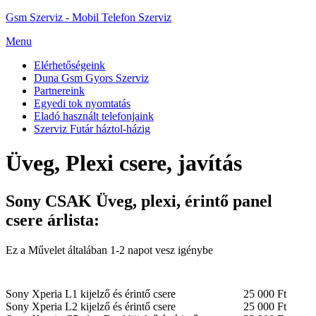
Gsm Szerviz - Mobil Telefon Szerviz
Menu
Elérhetőségeink
Duna Gsm Gyors Szerviz
Partnereink
Egyedi tok nyomtatás
Eladó használt telefonjaink
Szerviz Futár háztol-házig
Üveg, Plexi csere, javítás
Sony CSAK Üveg, plexi, érintő panel
csere árlista:
Ez a Művelet általában 1-2 napot vesz igénybe
Sony Xperia L1 kijelző és érintő csere
25 000 Ft
Sony Xperia L2 kijelző és érintő csere
25 000 Ft